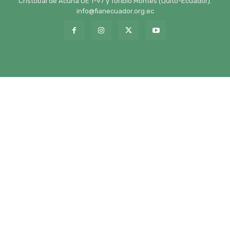
Cristóbal de Acuña OE 1-97 y Toribio Montes (Quito-Ecuador).
info@fianecuador.org.ec