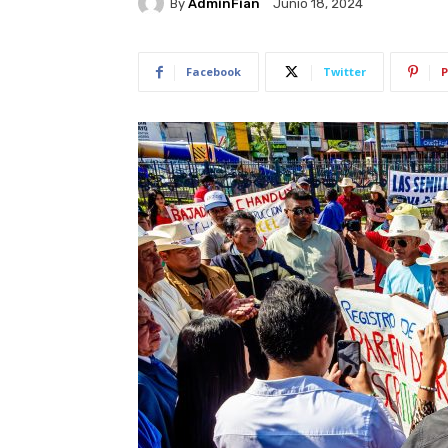
By
AdminFian
Junio 18, 2024
Facebook
Twitter
P