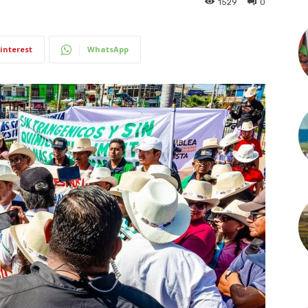
1529
0
interest
WhatsApp