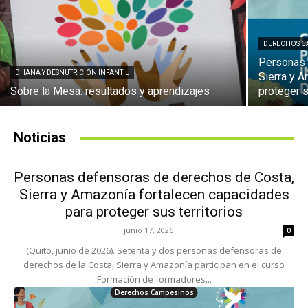
DERECHOS C
Personas 
DHANA Y DESNUTRICIÓN INFANTIL
Sierra y 
Sobre la Mesa: resultados y aprendizajes
proteger s
Noticias
Personas defensoras de derechos de Costa,
Sierra y Amazonía fortalecen capacidades
para proteger sus territorios
junio 17, 2026
0
(Quito, junio de 2026). Setenta y dos personas defensoras de
derechos de la Costa, Sierra y Amazonía participan en el curso
Formación de formadores...
Derechos Campesinos