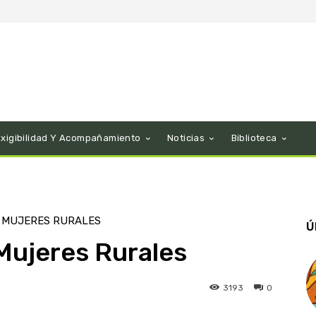
Exigibilidad Y Acompañamiento
Noticias
Biblioteca
 MUJERES RURALES
Ú
Mujeres Rurales
3193
0