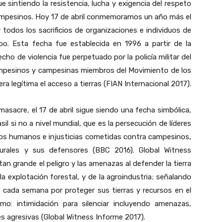
e sintiendo la resistencia, lucha y exigencia del respeto
mpesinos. Hoy 17 de abril conmemoramos un año más el
todos los sacrificios de organizaciones e individuos de
mpo. Esta fecha fue establecida en 1996 a partir de la
cho de violencia fue perpetuado por la policía militar del
campesinos y campesinas miembros del Movimiento de los
a legítima el acceso a tierras (FIAN Internacional 2017).
sacre, el 17 de abril sigue siendo una fecha simbólica,
l si no a nivel mundial, que es la persecución de líderes
hos humanos e injusticias cometidas contra campesinos,
urales y sus defensores (BBC 2016). Global Witness
an grande el peligro y las amenazas al defender la tierra
la explotación forestal, y de la agroindustria; señalando
 cada semana por proteger sus tierras y recursos en el
mo: intimidación para silenciar incluyendo amenazas,
s agresivas (Global Witness Informe 2017).