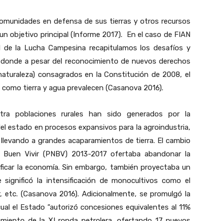
comunidades en defensa de sus tierras y otros recursos
un objetivo principal (Informe 2017). En el caso de FIAN
l de la Lucha Campesina recapitulamos los desafíos y
 donde a pesar del reconocimiento de nuevos derechos
 naturaleza) consagrados en la Constitución de 2008, el
 como tierra y agua prevalecen (Casanova 2016).
tra poblaciones rurales han sido generados por la
 del estado en procesos expansivos para la agroindustria,
a, llevando a grandes acaparamientos de tierra. El cambio
el Buen Vivir (PNBV) 2013-2017 ofertaba abandonar la
ificar la economía. Sin embargo, también proyectaba un
 significó la intensificación de monocultivos como el
, etc. (Casanova 2016). Adicionalmente, se promulgó la
cual el Estado “autorizó concesiones equivalentes al 11%
anzamiento de la XI ronda petrolera, ofertando 17 nuevos