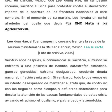
OMC en Cancún, México, que Lee Kyung Hae, un campesino
coreano, sacrificó su vida para protestar contra el devastador
impacto de la apertura de las fronteras nacionales al libre
comercio. En el momento de su martirio, Lee llevaba un cartel
alrededor del cuello que decía
«La OMC Mata a lxs
Agricultorxs».
Lee Kyun Hae, el líder campesino coreano frente a la sede de la
reunión ministerial de la OMC en Cancún, México.
Lea su carta
.
[Foto de archivo, 2003]
Veintiún años después, al conmemorar su sacrificio, el mundo se
enfrenta a una policrisis de hambre, catástrofes climáticas,
guerras genocidas, extrema desigualdad, creciente deuda
nacional, inflación y migración. Sin embargo, todo lo que vemos es
un intento desesperado de mantener el statu quo, de continuar
con los negocios como siempre, y esfuerzos sistemáticos para
desviar la atención de las causas fundamentales de estas crisis,
avivando el racismo, el localismo, el patriarcado y la xenofobia.