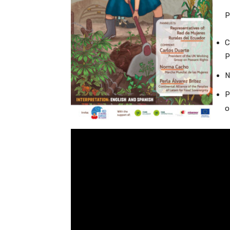
P
C
P
N
P
o