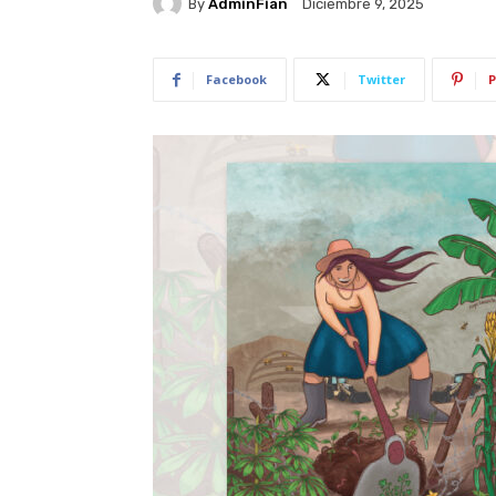
By
AdminFian
Diciembre 9, 2025
Facebook
Twitter
P