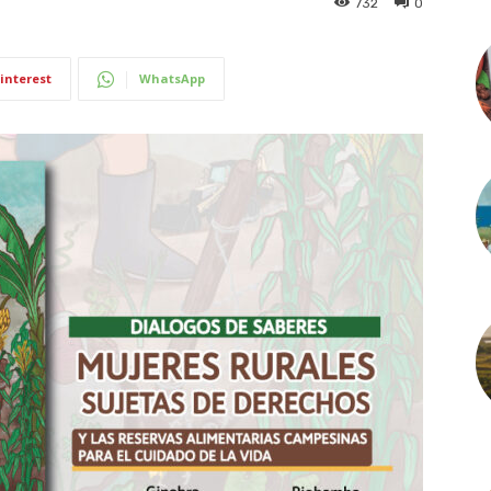
732
0
interest
WhatsApp