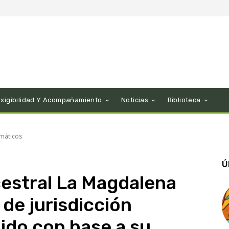
Exigibilidad Y Acompañamiento
Noticias
Biblioteca
máticos
Ú
estral La Magdalena
de jurisdicción
uido con base a su