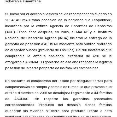
soberanía alimentaria.
Su lucha por el acceso a la tierra se vio recompensada cuando en
2004, ASOMAC tomó posesión de la hacienda “La Leopoldina”,
incautada por la extinta Agencia de Garantías de Depósitos
(AGD). Cinco años después, en 2009, el MAGAP y el Instituto
Nacional de Desarrollo Agrario (INDA) hicieron la entrega de la
garantía de posesión a ASOMAC mediante acto público realizado
en el cantón Vinces (provincia de Los Ríos). De 700 hectáreas que
comprendía la antigua hacienda, alrededor de 620 se le
otorgaron a ASOMAC. El gobierno en ese año ratificaba la legitima
posesión de la tierra por parte de las familias campesinas.
No obstante, el compromiso del Estado por asegurar tierras para
campesinos/as se rompió y cambió de rumbo, lo que provocó que
el 11 de diciembre de 2015 se desalojara ilegalmente a 44 familias
de ASOMAC, sin respetar las garantías procesales
correspondientes. Producto del desalojo dichas familias
quedaron sin vivienda ni tierra para producir. Frente a esta
ilegalidad y apoyándose en la legitimidad de su lucha por la tierra,