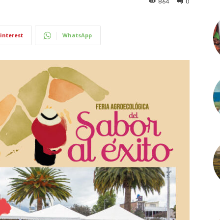
864
0
interest
WhatsApp