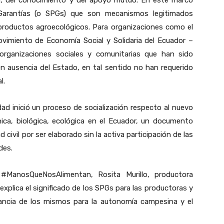
d, del conocimiento y del apoyo mutuo. En este marco
Garantías (o SPGs) que son mecanismos legitimados
productos agroecológicos. Para organizaciones como el
ovimiento de Economía Social y Solidaria del Ecuador –
rganizaciones sociales y comunitarias que han sido
en ausencia del Estado, en tal sentido no han requerido
l.
d inició un proceso de socialización respecto al nuevo
́nica, biológica, ecológica en el Ecuador, un documento
 civil por ser elaborado sin la activa participación de las
des.
#ManosQueNosAlimentan, Rosita Murillo, productora
explica el significado de los SPGs para las productoras y
tancia de los mismos para la autonomía campesina y el