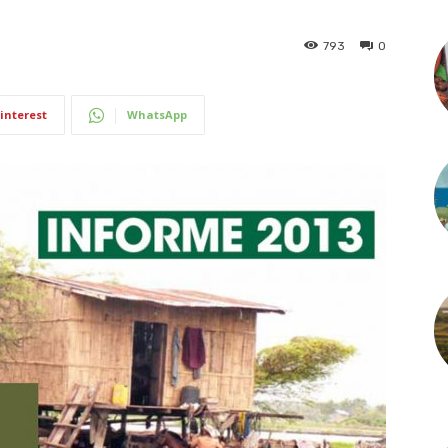
793
0
interest
WhatsApp