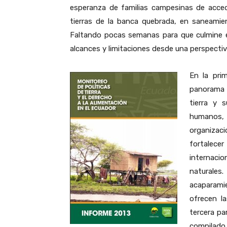
esperanza de familias campesinas de accede
tierras de la banca quebrada, en saneamie
Faltando pocas semanas para que culmine e
alcances y limitaciones desde una perspect
En la pri
panorama 
tierra y 
humanos, 
organizac
fortalece
internacio
naturale
acaparamie
ofrecen l
tercera pa
compilad