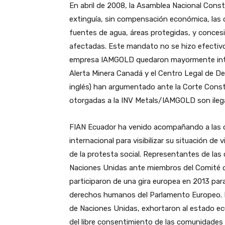
En abril de 2008, la Asamblea Nacional Cons
extinguía, sin compensación económica, las
fuentes de agua, áreas protegidas, y conces
afectadas. Este mandato no se hizo efectivo
empresa IAMGOLD quedaron mayormente intac
Alerta Minera Canadá y el Centro Legal de D
inglés) han argumentado ante la Corte Const
otorgadas a la INV Metals/IAMGOLD son ilega
FIAN Ecuador ha venido acompañando a las c
internacional para visibilizar su situación de 
de la protesta social. Representantes de la
Naciones Unidas ante miembros del Comité d
participaron de una gira europea en 2013 para
derechos humanos del Parlamento Europeo. R
de Naciones Unidas, exhortaron al estado ecu
del libre consentimiento de las comunidades y