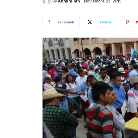
By
AdminFian
Noviembre 23, 2015
Facebook
Twitter
P