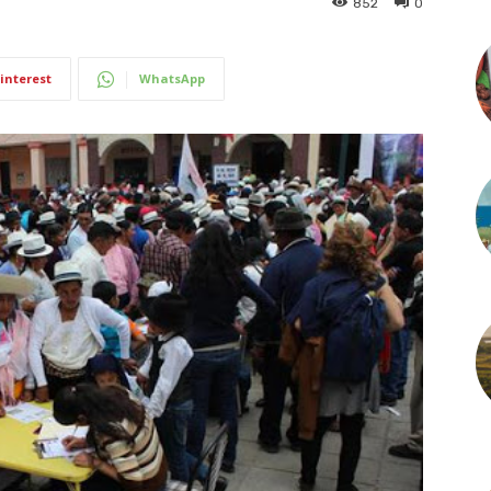
852
0
interest
WhatsApp