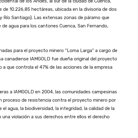
ccidental de los Andes, al sur de la ciudad de Cuenca,
e de 10.226,85 hectáreas, ubicada en la divisoria de dos
 y Río Santiago). Las extensas zonas de páramo que
te de agua para los cantones Cuenca, San Fernando,
nadas para el proyecto minero “Loma Larga” a cargo de
sa canadiense IAMGOLD fue dueña original del proyecto
 a que controla el 47% de las acciones de la empresa
mineras a IAMGOLD en 2004, las comunidades campesinas
un proceso de resistencia contra el proyecto minero por
l agua, la biodiversidad, la integridad, la calidad de la
ando una violación a sus derechos entre ellos el derecho