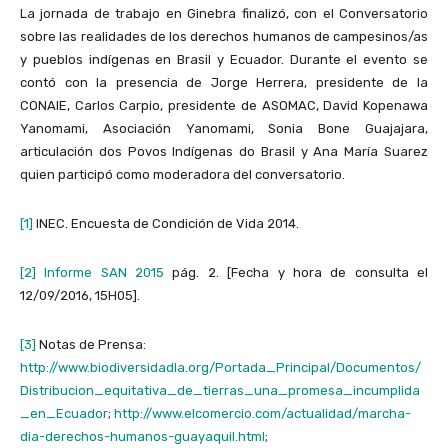
La jornada de trabajo en Ginebra finalizó, con el Conversatorio
sobre las realidades de los derechos humanos de campesinos/as
y pueblos indígenas en Brasil y Ecuador. Durante el evento se
contó con la presencia de Jorge Herrera, presidente de la
CONAIE, Carlos Carpio, presidente de ASOMAC, David Kopenawa
Yanomami, Asociación Yanomami, Sonia Bone Guajajara,
articulación dos Povos Indígenas do Brasil y Ana María Suarez
quien participó como moderadora del conversatorio.
[1]
INEC. Encuesta de Condición de Vida 2014.
[2]
Informe SAN 2015
pág. 2. [Fecha y hora de consulta el
12/09/2016, 15H05].
[3]
Notas de Prensa:
http://www.biodiversidadla.org/Portada_Principal/Documentos/
Distribucion_equitativa_de_tierras_una_promesa_incumplida
_en_Ecuador
;
http://www.elcomercio.com/actualidad/marcha-
dia-derechos-humanos-guayaquil.html
;