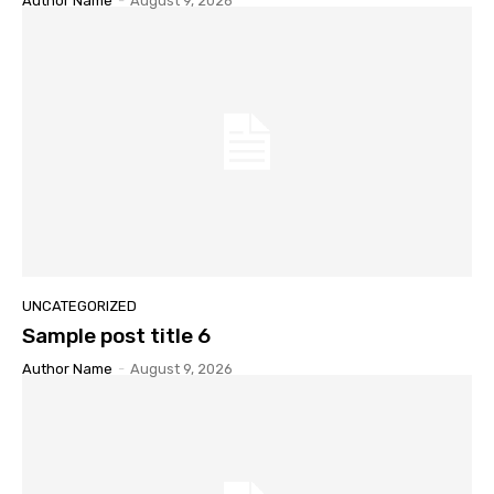
Author Name
-
August 9, 2026
UNCATEGORIZED
Sample post title 6
Author Name
-
August 9, 2026