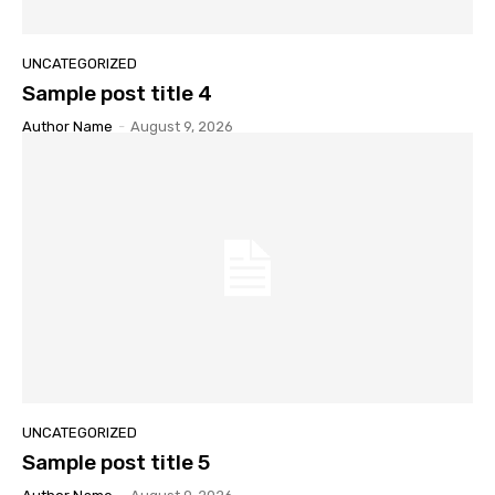
UNCATEGORIZED
Sample post title 4
Author Name
-
August 9, 2026
UNCATEGORIZED
Sample post title 5