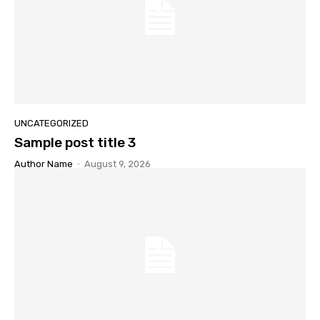
UNCATEGORIZED
Sample post title 3
Author Name
-
August 9, 2026