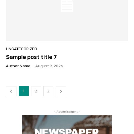
UNCATEGORIZED
Sample post title 7
Author Name
-
August 9, 2026
1
2
3
- Advertisement -