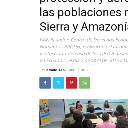
las poblaciones r
Sierra y Amazoní
FIAN Ecuador; Centro de Derechos Económ
Humanos –PRODH, realizaron el lanzamien
protección y defensa de los DESCA de las
en Ecuador”, el día 7 de abril de 2015,a l
Por
adminFian
-
abril 7, 2015