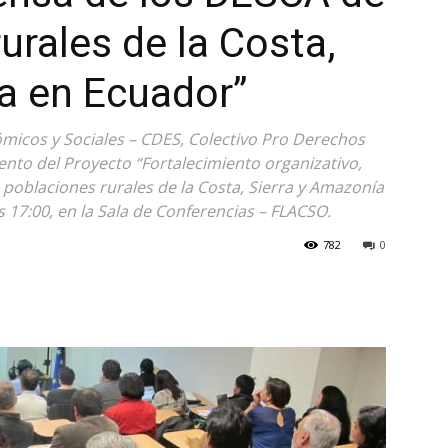
urales de la Costa,
a en Ecuador”
icos y Sociales – CDES, Colectivo Pro Derechos
to del Proyecto “Fortalecimiento organizativo,
 poblaciones rurales de la Costa, Sierra y Amazonía
as 17:00, en la Sala de Conferencias – FLACSO.
782
0